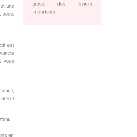
guise, des leviers
est une
importants.
, sexe,
tif est
vaincre
et vous
dience,
intérêt
ntenu
ions en