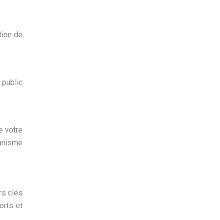
tion de
 public
e votre
ganisme
rs clés
orts et