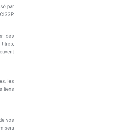
ssé par
 CISSP.
er des
titres,
peuvent
es, les
s liens
 de vos
imisera