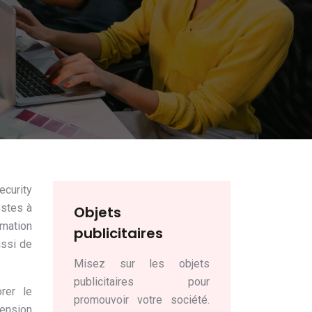
curity
ostes à
Objets
rmation
publicitaires
ussi de
Misez sur les objets
publicitaires pour
rer le
promouvoir votre société.
hension