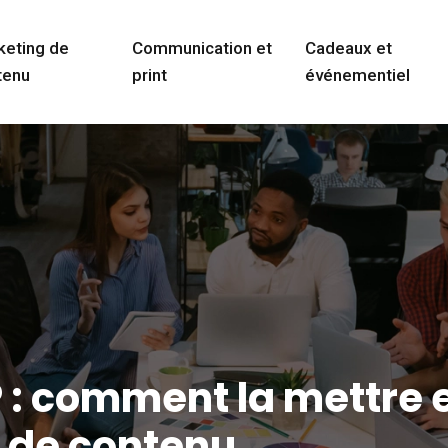
keting de
Communication et
Cadeaux et
tenu
print
événementiel
 : comment la mettre 
 de contenu