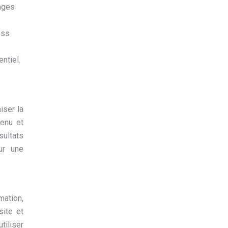
mages
ess
entiel.
iser la
tenu et
sultats
ur une
mation,
site et
utiliser