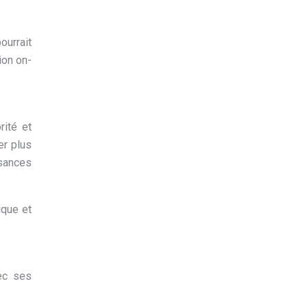
ourrait
ion on-
rité et
er plus
ssances
ique et
vec ses