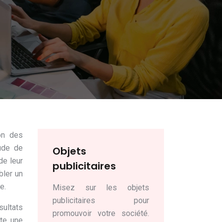
on des
tude de
Objets
de leur
publicitaires
bler un
e.
Misez sur les objets
publicitaires pour
ultats
promouvoir votre société.
te une