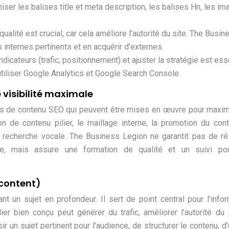
er les balises title et meta description, les balises Hn, les i
ualité est crucial, car cela améliore l’autorité du site. The Busin
internes pertinents et en acquérir d’externes.
ndicateurs (trafic, positionnement) et ajuster la stratégie est ess
iliser Google Analytics et Google Search Console.
 visibilité maximale
gies de contenu SEO qui peuvent être mises en œuvre pour maxim
on de contenu pilier, le maillage interne, la promotion du con
la recherche vocale. The Business Legion ne garantit pas de ré
e, mais assure une formation de qualité et un suivi po
 content)
nt un sujet en profondeur. Il sert de point central pour l’infor
ilier bien conçu peut générer du trafic, améliorer l’autorité du 
sir un sujet pertinent pour l’audience, de structurer le contenu, d’