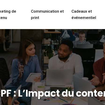
keting de
Communication et
Cadeaux et
tenu
print
événementiel
F : L’Impact du conten