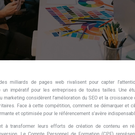
des milliards de pages web rivalisent pour capter l’attenti
nue un impératif pour les entreprises de toutes tailles. Une é
marketing considèrent l’amélioration du SEO et la croissance 
itaires. Face à cette compétition, comment se démarquer et ci
formante et optimisée pour le référencement s’avère indispensabl
t à transformer leurs efforts de création de contenu en rés
onversion. Le Compte Personnel de Formation (CPF) représen