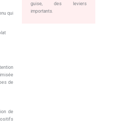
guise, des leviers
importants.
enu qui
lat
tention
timisée
ypes de
ion de
ositifs