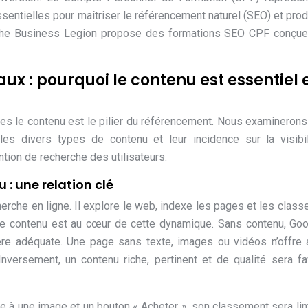
ntielles pour maîtriser le référencement naturel (SEO) et prod
t. The Business Legion propose des formations SEO CPF conçu
 : pourquoi le contenu est essentiel 
les le contenu est le pilier du référencement. Nous examinerons 
les divers types de contenu et leur incidence sur la visibil
ntion de recherche des utilisateurs.
 : une relation clé
erche en ligne. Il explore le web, indexe les pages et les class
 Le contenu est au cœur de cette dynamique. Sans contenu, Go
ère adéquate. Une page sans texte, images ou vidéos n’offre
Inversement, un contenu riche, pertinent et de qualité sera fa
te à une image et un bouton « Acheter », son classement sera lim