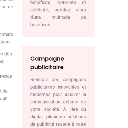
bénéfices. Notoriété et
déos de
célébrité, profitez alors
d’une multitude de
bénéfices.
formats
tions :
nce des
Campagne
és,
publicitaire
tinence
Réalisez des campagnes
publicitaires innovantes et
et de
modernes pour assurer la
, un
communication externe de
votre société. A l’ère du
digital, plusieurs solutions
de publicité restent à votre