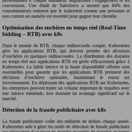
personnalisée à chaque utilisateur, augmentant l’engagement et les
conversions. Une étude de Salesforce a montré que 84% des
consommateurs estiment que le traitement comme une personne et
non comme un numéro est essentiel pour gagner leur clientèle.
Optimisation des enchères en temps réel (Real-Time
bidding – RTB) avec k8s
Dans le monde du RTB, chaque milliseconde compte. Kubernetes
gère les applications RTB, qui doivent prendre des décisions
d’enchères en quelques millisecondes. La distribution des données
en temps réel aux applications RTB est gérée efficacement grâce à
Kubernetes. La faible latence et la haute disponibilité offertes sont
essentielles pour garantir que les applications RTB prennent des
décisions d’enchères optimales, maximisant le retour sur
investissement. En déployant des applications RTB sur Kubernetes,
les entreprises peuvent traiter un volume important de requêtes avec
une latence minimale, leur donnant un avantage significatif sur le
marché.
Détection de la fraude publicitaire avec k8s
La fraude publicitaire coûte des milliards de dollars chaque année.
Kubernetes aide à gérer les outils de détection de fraude publicitaire
qui nécessitent d’analyser de grandes quantités de données en temps