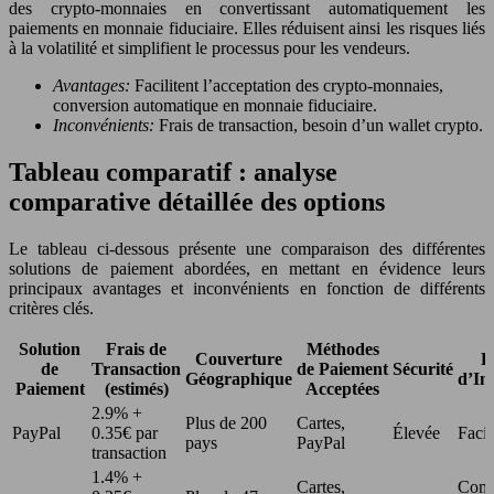
des crypto-monnaies en convertissant automatiquement les
paiements en monnaie fiduciaire. Elles réduisent ainsi les risques liés
à la volatilité et simplifient le processus pour les vendeurs.
Avantages:
Facilitent l’acceptation des crypto-monnaies,
conversion automatique en monnaie fiduciaire.
Inconvénients:
Frais de transaction, besoin d’un wallet crypto.
Tableau comparatif : analyse
comparative détaillée des options
Le tableau ci-dessous présente une comparaison des différentes
solutions de paiement abordées, en mettant en évidence leurs
principaux avantages et inconvénients en fonction de différents
critères clés.
Solution
Frais de
Méthodes
Couverture
Fa
de
Transaction
de Paiement
Sécurité
Géographique
d’In
Paiement
(estimés)
Acceptées
2.9% +
Plus de 200
Cartes,
PayPal
0.35€ par
Élevée
Facil
pays
PayPal
transaction
1.4% +
Cartes,
Comp