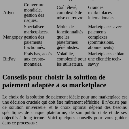
Couverture
Coût élevé,
Grandes
mondiale,
Adyen
complexité de
marketplaces
gestion des
mise en œuvre.
internationales.
risques.
Spécialisée
Moins de
Marketplaces avec
marketplaces,
fonctionnalités
paiements
Mangopay
gestion des
que les
complexes
paiements
plateformes
(commissions,
fractionnés.
généralistes.
abonnements).
Frais bas, accès
Volatilité,
Marketplaces ciblant
BitPay
aux crypto-
complexité pour
une clientèle tech-
monnaies.
les utilisateurs.
savvy.
Conseils pour choisir la solution de
paiement adaptée à sa marketplace
Le choix de la solution de paiement idéale pour une marketplace est
une décision cruciale qui doit être mûrement réfléchie. Il n’existe pas
de solution universelle, et le choix optimal dépend des besoins
spécifiques de chaque plateforme, de son public cible et de ses
objectifs à long terme. Voici quelques conseils pour vous guider
dans ce processus :