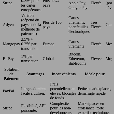
0.25€ pour
Plus de 47
Stripe
Apple Pay,
Élevée
(pour
les cartes
pays
Google Pay
déve
européennes
Variable
Cartes,
(dépend du
Plus de 150
virements,
Très
Adyen
pays et de la
Comp
pays
portefeuilles
Élevée
méthode de
électroniques
paiement)
2.5% +
Cartes,
Mangopay
0.25€ par
Europe
Élevée
Moy
virements
transaction
Bitcoin,
1% par
BitPay
Global
Ethereum,
Élevée
Moy
transaction
stablecoins
Solution
de
Avantages
Inconvénients
Idéale pour
Paiement
Frais
Large adoption,
potentiellement
Petites marketplaces,
PayPal
facile à utiliser.
élevés, blocages
démarrage rapide.
de fonds.
Complexité
Marketplaces en
Flexibilité, API
Stripe
pour les non-
croissance, forte
puissante.
développeurs.
expertise technique.